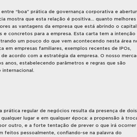
 entre “boa” prática de governança corporativa e abertu
cia mostra que esta relação é positiva... quanto melhores
iores as vantagens da empresa que está abrindo o capital
os e concretos para a empresa. Esta carta tem a intenção
ostrando um pouco do que vem acontecendo nesta área n
ça em empresas familiares, exemplos recentes de IPOs,
 de acordo com a estratégia da empresa. O nosso merc
os anos, estabelecendo parâmetros e regras que são
internacional.
prática regular de negócios resulta da presença de dois
ualquer lugar e em qualquer época: a propensão à troca
r outro, e a forte tentação de prever o que irá ocorrer
am feitos pessoalmente, confiando-se na palavra do