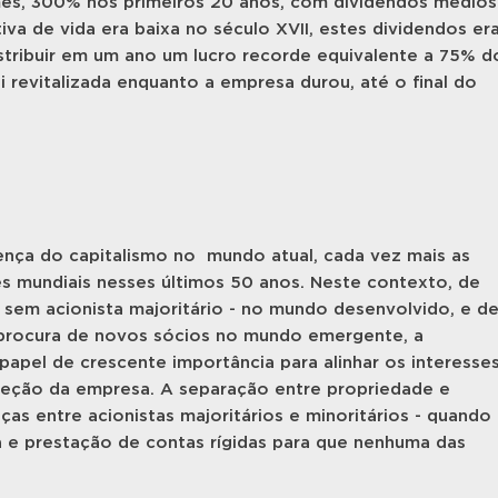
 mês, 300% nos primeiros 20 anos, com dividendos médios
va de vida era baixa no século XVII, estes dividendos er
stribuir em um ano um lucro recorde equivalente a 75% d
revitalizada enquanto a empresa durou, até o final do
ença do capitalismo no mundo atual, cada vez mais as
 mundiais nesses últimos 50 anos. Neste contexto, de
sem acionista majoritário - no mundo desenvolvido, e d
 procura de novos sócios no mundo emergente, a
pel de crescente importância para alinhar os interesse
direção da empresa. A separação entre propriedade e
ças entre acionistas majoritários e minoritários - quando
ia e prestação de contas rígidas para que nenhuma das