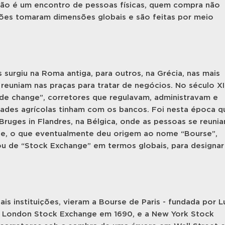
não é um encontro de pessoas físicas, quem compra não
ões tomaram dimensões globais e são feitas por meio
s surgiu na Roma antiga, para outros, na Grécia, nas mais
reuniam nas praças para tratar de negócios. No século XII
r de change”, corretores que regulavam, administravam e
ades agrícolas tinham com os bancos. Foi nesta época q
Bruges in Flandres, na Bélgica, onde as pessoas se reuni
e, o que eventualmente deu origem ao nome “Bourse”,
ou de “Stock Exchange” em termos globais, para designar
ais instituições, vieram a Bourse de Paris - fundada por L
a London Stock Exchange em 1690, e a New York Stock