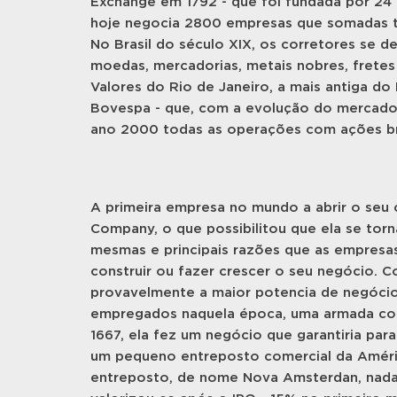
Exchange em 1792 - que foi fundada por 24
hoje negocia 2800 empresas que somadas te
No Brasil do século XIX, os corretores se
moedas, mercadorias, metais nobres, fretes d
Valores do Rio de Janeiro, a mais antiga do 
Bovespa - que, com a evolução do mercado 
ano 2000 todas as operações com ações bra
A primeira empresa no mundo a abrir o seu cap
Company, o que possibilitou que ela se torn
mesmas e principais razões que as empresas
construir ou fazer crescer o seu negócio. C
provavelmente a maior potencia de negócio
empregados naquela época, uma armada com
1667, ela fez um negócio que garantiria par
um pequeno entreposto comercial da América
entreposto, de nome Nova Amsterdan, nada m