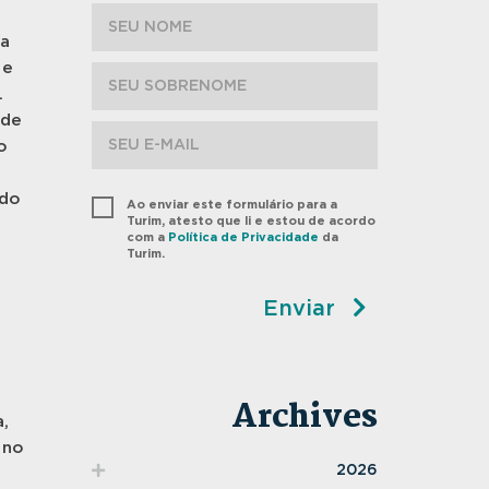
ra
 e
.
 de
o
ado
Ao enviar este formulário para a
Turim, atesto que li e estou de acordo
com a
Política de Privacidade
da
Turim.
Enviar
Archives
,
 no
2026