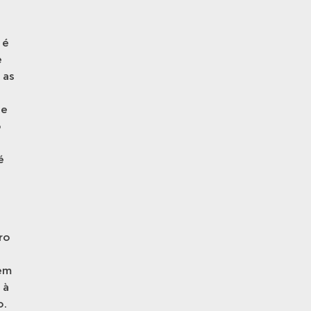
 é
e
 as
te
o
é
ro
gem
 à
o.