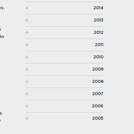
e
s.
2014
2013
o
2012
do
2011
2010
2009
2008
2007
2006
s
2005
e