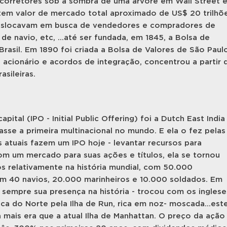
 corretores sob a sombra de uma árvore em Wall Street 
m valor de mercado total aproximado de US$ 20 trilhõe
 deslocavam em busca de vendedores e compradores de
e navio, etc, ...até ser fundada, em 1845, a Bolsa de
Brasil. Em 1890 foi criada a Bolsa de Valores de São Paul
acionário e acordos de integração, concentrou a partir 
sileiras.
ital (IPO - Initial Public Offering) foi a Dutch East India
asse a primeira multinacional no mundo. E ela o fez pelas
 atuais fazem um IPO hoje - levantar recursos para
om um mercado para suas ações e títulos, ela se tornou
s relativamente na história mundial, com 50.000
 40 navios, 20.000 marinheiros e 10.000 soldados. Em
a sempre sua presença na história - trocou com os inglese
 do Norte pela Ilha de Run, rica em noz- moscada...est
ais era que a atual Ilha de Manhattan. O preço da ação